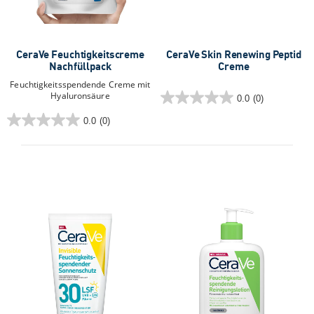
CeraVe Feuchtigkeitscreme
CeraVe Skin Renewing Peptid
Nachfüllpack
Creme
Feuchtigkeitsspendende Creme mit
Hyaluronsäure
0.0
(0)
0.0
von
0.0
(0)
0.0
5
von
Sternen.
5
Sternen.