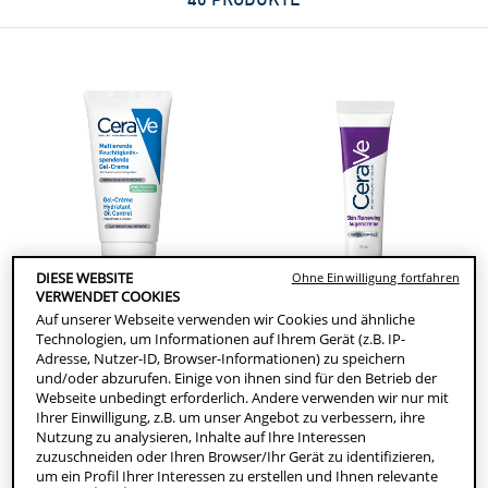
DIESE WEBSITE
Ohne Einwilligung fortfahren
VERWENDET COOKIES
Auf unserer Webseite verwenden wir Cookies und ähnliche
Technologien, um Informationen auf Ihrem Gerät (z.B. IP-
Adresse, Nutzer-ID, Browser-Informationen) zu speichern
CeraVe Mattierende
CeraVe Skin Renewing
und/oder abzurufen. Einige von ihnen sind für den Betrieb der
Feuchtigkeitsspendende Gel-
Augencreme
Webseite unbedingt erforderlich. Andere verwenden wir nur mit
Creme
Ihrer Einwilligung, z.B. um unser Angebot zu verbessern, ihre
Nutzung zu analysieren, Inhalte auf Ihre Interessen
Mattierende Gesichtscreme mit
0.0
(0)
0.0
zuzuschneiden oder Ihren Browser/Ihr Gerät zu identifizieren,
Hyaluronsäure, Ceramiden und
von
um ein Profil Ihrer Interessen zu erstellen und Ihnen relevante
Niacinamid