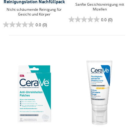
Reinigungslotion Nachfüllpack
Sanfte Gesichtsreinigung mit
Mizellen
Nicht schäumende Reinigung für
Gesicht und Körper
0.0
(0)
0.0
0.0
(0)
0.0
von
von
5
5
Sternen.
Sternen.