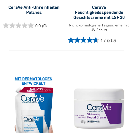
CeraVe Anti-Unreinheiten
CeraVe
Patches
Feuchtigkeitsspendende
Gesichtscreme mit LSF 30
Nicht komedogene Tagescreme mit
0.0
(0)
0.0
UV-Schutz
von
4.7
(219)
5
4.7
Sternen.
von
5
Sternen.
219
Bewertungen