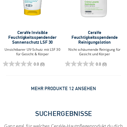
CeraVe Invisible
CeraVe
Feuchtigkeitsspendender
Feuchtigkeitsspendende
Sonnenschutz LSF 30
Reinigungslotion
Unsichtbarer UV-Schutz mit LSF 30
Nicht schäumende Reinigung für
für Gesicht & Körper
Gesicht und Körper
0.0
(0)
0.0
(0)
0.0
0.0
von
von
5
5
Sternen.
Sternen.
MEHR PRODUKTE 12 ANSEHEN
SUCHERGEBNISSE
Ganz egal, für welches CeraVe-Hautpflegeprodukt du dich