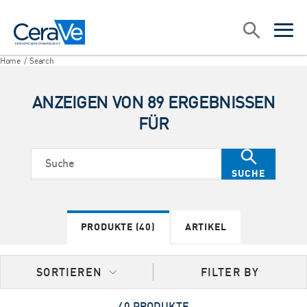
Main Navigation
Suche
open sea
open 
PRODUCT KEY INGREDIENTS
Home
/
Search
SKINCARE SKIN TYPES
MOISTURIZERS WITH SPF
ANZEIGEN VON 89 ERGEBNISSEN
FÜR
Suche
SUCHE
PRODUKTE
(40)
ARTIKEL
FILTER BY
SORTIEREN
40 PRODUKTE