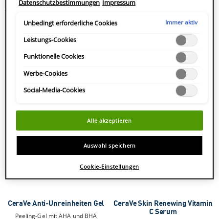
Datenschutzbestimmungen
Impressum
Werbung auf anderen Onlineangeboten zu zeigen. Sie können
5
nicht erforderliche Cookies akzeptieren ("Alle akzeptieren"),
0.0
(0)
0.0
Sternen.
ablehnen ("Ohne Einwilligung fortfahren") oder die
Immer aktiv
Unbedingt erforderliche Cookies
von
Einstellungen individuell anpassen und Ihre Auswahl speichern
5
("Auswahl speichern"). Zudem können Sie Ihre Einstellungen
Leistungs-Cookies
(unter dem Link "Cookie-Einstellungen") jederzeit aufrufen und
Sternen.
nachträglich anpassen. Weitere Informationen enthalten unsere
Funktionelle Cookies
Datenschutzinformationen.
Werbe-Cookies
Social-Media-Cookies
Alle akzeptieren
Auswahl speichern
Cookie-Einstellungen
CeraVe Anti-Unreinheiten Gel
CeraVe Skin Renewing Vitamin
C Serum
Peeling-Gel mit AHA und BHA