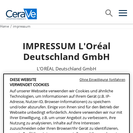
Main Navigation
Suche
open sea
open 
Home
/
impressum
IMPRESSUM L'Oréal
Deutschland GmbH
L'ORÉAL Deutschland GmbH
Geschäftsbereich CeraVe
DIESE WEBSITE
Ohne Einwilligung fortfahren
Johannstraße 1
VERWENDET COOKIES
40476 Düsseldorf
Auf unserer Webseite verwenden wir Cookies und ähnliche
Technologien, um Informationen auf Ihrem Gerät (z.B. IP-
Tel: 0211 - 8755 2191
Adresse, Nutzer-ID, Browser-Informationen) zu speichern
E-Mail:
infocenter@de.loreal.com
und/oder abzurufen. Einige von ihnen sind für den Betrieb der
Webseite unbedingt erforderlich. Andere verwenden wir nur mit
Geschäftsführer: Jean-Christophe Pierre André Letellier,
Ihrer Einwilligung, z.B. um unser Angebot zu verbessern, ihre
Nutzung zu analysieren, Inhalte auf Ihre Interessen
Georg Held, Klaudija Tomšič, Olivier Jean-Pierre Marie
zuzuschneiden oder Ihren Browser/Ihr Gerät zu identifizieren,
Chartres