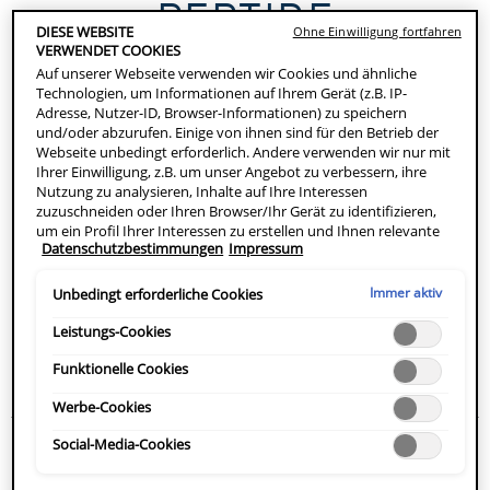
PEPTIDE
DIESE WEBSITE
Ohne Einwilligung fortfahren
VERWENDET COOKIES
Auf unserer Webseite verwenden wir Cookies und ähnliche
Technologien, um Informationen auf Ihrem Gerät (z.B. IP-
Peptide zählen zu den am besten untersuchten
Adresse, Nutzer-ID, Browser-Informationen) zu speichern
Wirkstoffen in der Hautpflege. Als Botenstoffe
und/oder abzurufen. Einige von ihnen sind für den Betrieb der
unterstützen sie die Bildung von Kollagen und Elastin,
Webseite unbedingt erforderlich. Andere verwenden wir nur mit
Ihrer Einwilligung, z.B. um unser Angebot zu verbessern, ihre
tragen dazu bei, Feuchtigkeit zu bewahren und stärken
Nutzung zu analysieren, Inhalte auf Ihre Interessen
die Hautbarriere – ideal für trockene, empfindliche und
zuzuschneiden oder Ihren Browser/Ihr Gerät zu identifizieren,
reife Haut. Erfahre hier, welche Peptidtypen es gibt, mit
um ein Profil Ihrer Interessen zu erstellen und Ihnen relevante
Datenschutzbestimmungen
Impressum
Werbung auf anderen Onlineangeboten zu zeigen. Sie können
welchen Nebenwirkungen du rechnen musst und wie du
nicht erforderliche Cookies akzeptieren ("Alle akzeptieren"),
sie sinnvoll in deine tägliche Pflegeroutine integrierst.
ablehnen ("Ohne Einwilligung fortfahren") oder die
Immer aktiv
Unbedingt erforderliche Cookies
Einstellungen individuell anpassen und Ihre Auswahl speichern
("Auswahl speichern"). Zudem können Sie Ihre Einstellungen
Leistungs-Cookies
Wissenswertes über Peptide
(unter dem Link "Cookie-Einstellungen") jederzeit aufrufen und
nachträglich anpassen. Weitere Informationen enthalten unsere
Funktionelle Cookies
Datenschutzinformationen.
Werbe-Cookies
WAS SIND PEPTIDE UND WELCHE FUNKTION
Social-Media-Cookies
HABEN SIE IN DER HAUT?