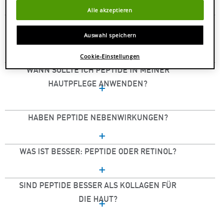
Alle akzeptieren
WELCHE WIRKUNG HABEN PEPTIDE AUF DIE
HAUT?
Auswahl speichern
Cookie-Einstellungen
WANN SOLLTE ICH PEPTIDE IN MEINER
HAUTPFLEGE ANWENDEN?
HABEN PEPTIDE NEBENWIRKUNGEN?
WAS IST BESSER: PEPTIDE ODER RETINOL?
SIND PEPTIDE BESSER ALS KOLLAGEN FÜR
DIE HAUT?