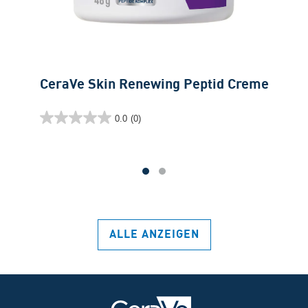
CeraVe Skin Renewing Peptid Creme
0.0
(0)
0.0
von
5
Sternen.
ALLE ANZEIGEN