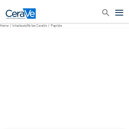
Main Navigation
Suche
open sea
open 
Home
/
Inhaltsstoffe bei CeraVe
/
Peptide