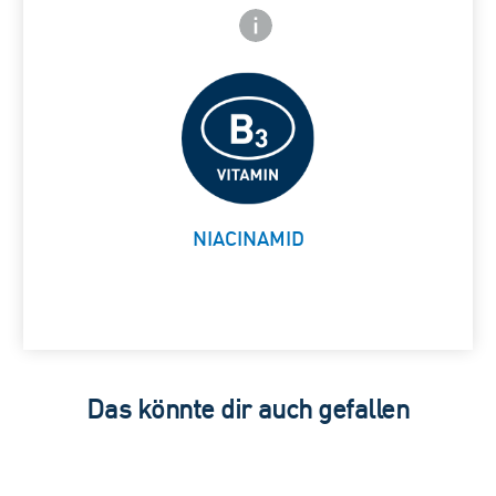
Frontside Info icon
 Close icon
Beruhigt die Haut
Card Frontside
NIACINAMID
Das könnte dir auch gefallen