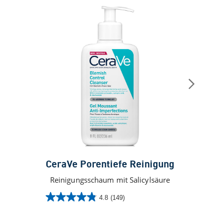
CeraVe Porentiefe Reinigung
Reinigungsschaum mit Salicylsäure
4.8
(149)
4.8
5.0
von