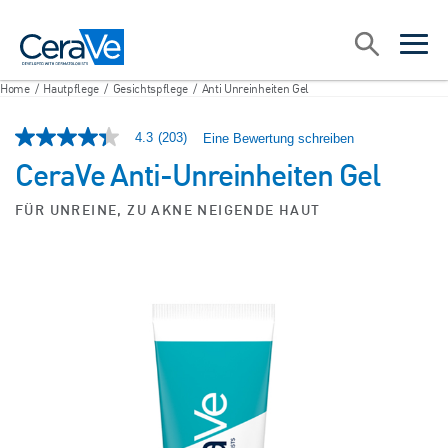
Main Navigation
Suche
open sea
open 
Home
/
Hautpflege
/
Gesichtspflege
/
Anti Unreinheiten Gel
4.3
(203)
Eine Bewertung schreiben
4.3
von
CeraVe Anti-Unreinheiten Gel
5
Sternen,
durchschnittlicher
FÜR UNREINE, ZU AKNE NEIGENDE HAUT
Bewertungswert.
Read
203
Reviews.
Link
zur
gleichen
Seite.