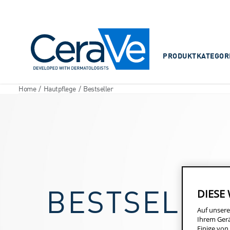
Main Navigation
PRODUKTKATEGOR
Home
/
Hautpflege
/
Bestseller
BESTSELLE
DIESE
Auf unsere
Ihrem Gerä
Einige von