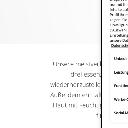
nur mit Ih
Inhalte au
Profil Ihr
zeigen. Si
Einwilligu
("Auswahl 
Einstellun
unsere Da
Datensch
Unbedin
Unsere meistverkauften P
drei essenzielle Cer
Leistun
wiederherzustellen, den F
Funktio
Außerdem enthalten die Cer
Werbe-C
Haut mit Feuchtigkeit ver
Social-
finde die r