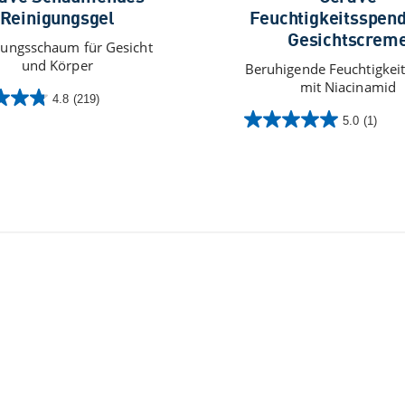
Reinigungsgel
Feuchtigkeitsspen
Gesichtscrem
gungsschaum für Gesicht
und Körper
Beruhigende Feuchtigkei
mit Niacinamid​
4.8
(219)
5.0
(1)
5.0
von
n.
5
Sternen.
tungen
1
Bewertung