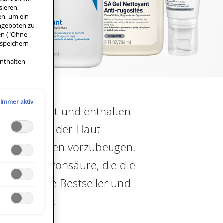
sieren,
en, um ein
angeboten zu
nen ("Ohne
 speichern
enthalten
Immer aktiv
 entwickelt und enthalten
hutzbarriere der Haut
 Unreinheiten vorzubeugen.
oder Hyaluronsäure, die die
ecke unsere Bestseller und
bedürfnisse.