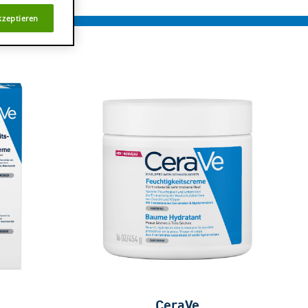
kzeptieren
CeraVe