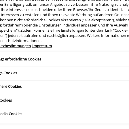
rer Einwilligung, z.B. um unser Angebot zu verbessern, ihre Nutzung zu analy
f Ihre Interessen zuzuschneiden oder Ihren Browser/Ihr Gerät zu identifizier
er Interessen zu erstellen und Ihnen relevante Werbung auf anderen Online
e können nicht erforderliche Cookies akzeptieren ("Alle akzeptieren"), ableh
ng fortfahren") oder die Einstellungen individuell anpassen und Ihre Auswahl
speichern"). Zudem können Sie Ihre Einstellungen (unter dem Link "Cookie-
gen") jederzeit aufrufen und nachträglich anpassen. Weitere Informationen 
tenschutzinformationen.
utzbestimmungen
Impressum
gt erforderliche Cookies
rodukte wurden zusammen mit Dermatologen
amide, die dazu beitragen, die natürliche Sc
gs-Cookies
euchtigkeitsgehalt der Haut zu bewahren und
nelle Cookies
aVe-Produkte Inhaltsstoffe wie Niacinamid 
ookies
sorgen und sie gesund aussehen lassen. Entd
Media-Cookies
ichtige Pflege für deine Haut und deine Haut