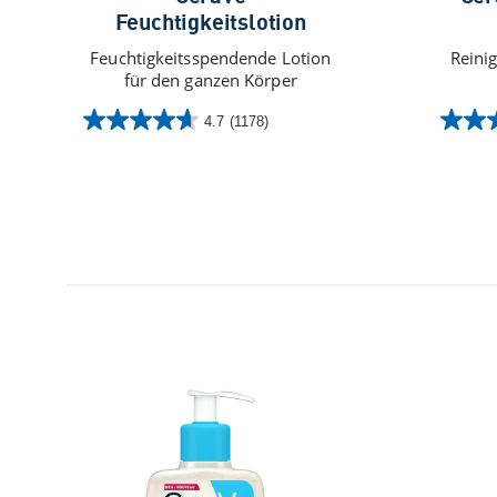
Feuchtigkeitslotion
Feuchtigkeitsspendende Lotion
Reini
für den ganzen Körper
4.7
(1178)
4.7
4.8
von
von
5
5
Sternen.
Sterne
1178
219
Bewertungen
Bewer