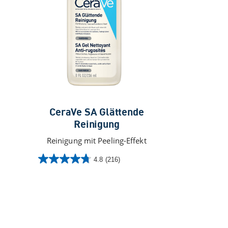
CeraVe SA Glättende
Reinigung
Reinigung mit Peeling-Effekt
4.8
(216)
4.8
von
5
Sternen.
216
Bewertungen