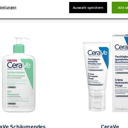
stellungen
Auswahl speichern
Alle a
aVe Schäumendes
CeraVe