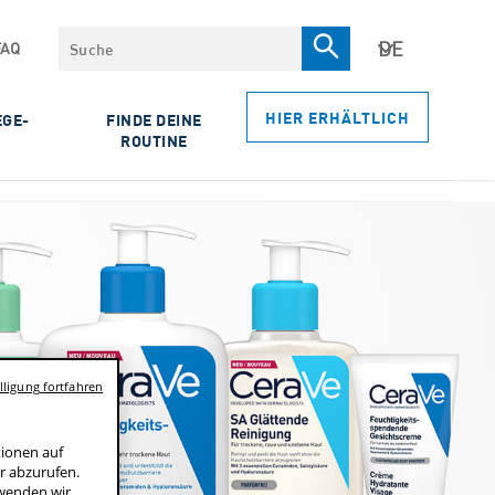
Suche
FAQ
HIER ERHÄLTLICH
EGE-
FINDE DEINE
ROUTINE
ligung fortfahren
tionen auf
r abzurufen.
rwenden wir