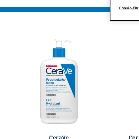
Cookie-Ein
CeraVe
Cer