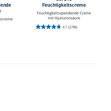
dende
Feuchtigkeitscreme
e
Feuchtigkeitsspendende Creme
mit Hyaluronsäure
tscreme
4.7
(1786)
4.7
von
5
Sternen.
1786
Bewertungen