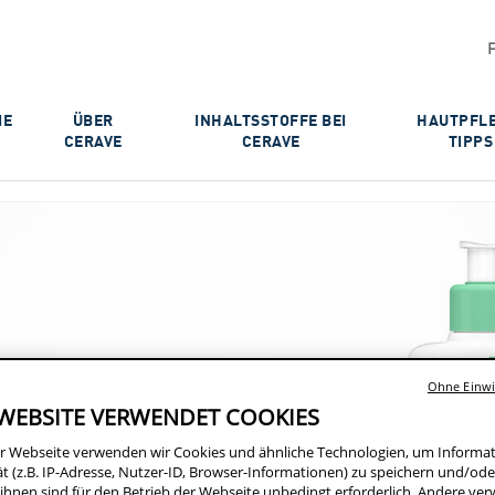
IE
ÜBER
INHALTSSTOFFE BEI
HAUTPFL
CERAVE
CERAVE
TIPPS
Ohne Einwil
R
 WEBSITE VERWENDET COOKIES
r Webseite verwenden wir Cookies und ähnliche Technologien, um Informa
t (z.B. IP-Adresse, Nutzer-ID, Browser-Informationen) zu speichern und/ode
 ihnen sind für den Betrieb der Webseite unbedingt erforderlich. Andere ve