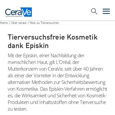
Main Navigation
Suche
open sea
open 
Home
/
Uber cerave
/
Nein zu Tierversuchen
Tierversuchsfreie Kosmetik
dank Episkin
Mit der Episkin, einer Nachbildung der
menschlichen Haut, gilt L’Oréal, der
Mutterkonzern von CeraVe, seit über 40 Jahren
als einer der Vorreiter in der Entwicklung
alternativer Methoden zur Sicherheitsbewertung
von Kosmetika. Das Episkin-Verfahren ermöglicht
es, die Wirksamkeit und Sicherheit von Kosmetik-
Produkten und Inhaltsstoffen ohne Tierversuche
zu testen.