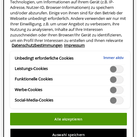
Technologien, um Informationen auf Ihrem Gerät (z.B. IP-
Einerseits müssen kosmetische Produkte vor dem
Adresse, Nutzer-ID, Browser-Informationen) zu speichern
Markteintritt ausreichend getestet und für den
und/oder abzurufen. Einige von ihnen sind für den Betrieb der
Webseite unbedingt erforderlich. Andere verwenden wir nur mit
Menschen als sicher, wirksam und nebenwirkungsarm
Ihrer Einwilligung, z.B. um unser Angebot zu verbessern, ihre
eingestuft werden. Andererseits sollen dabei keine
Nutzung zu analysieren, Inhalte auf Ihre Interessen
Tiere in Tierversuchen leiden oder zu Schaden
zuzuschneiden oder Ihren Browser/Ihr Gerät zu identifizieren,
um ein Profil Ihrer Interessen zu erstellen und Ihnen relevante
kommen. Aus diesem Grund werden bei L’Oréal und
Datenschutzbestimmungen
Impressum
Werbung auf anderen Onlineangeboten zu zeigen. Sie können
allen dazugehörenden Marken wie CeraVe seit mehr als
nicht erforderliche Cookies akzeptieren ("Alle akzeptieren"),
40 Jahren sämtliche Tests nur noch an einer
ablehnen ("Ohne Einwilligung fortfahren") oder die
Immer aktiv
Unbedingt erforderliche Cookies
Einstellungen individuell anpassen und Ihre Auswahl speichern
Nachbildung der menschlichen Haut durchgeführt –
("Auswahl speichern"). Zudem können Sie Ihre Einstellungen
Leistungs-Cookies
der Episkin. Damit können Kosmetika zuverlässig, aber
(unter dem Link "Cookie-Einstellungen") jederzeit aufrufen und
ohne Tierversuche getestet werden.
nachträglich anpassen. Weitere Informationen enthalten unsere
Funktionelle Cookies
Datenschutzinformationen.
Werbe-Cookies
ÜBERBLICK
Social-Media-Cookies
Für eine Welt ohne Tierversuche
Alle akzeptieren
Episkin – die Alternative zu Tierversuchen
Episkin statt Tierversuche
Auswahl speichern
L’Oréal testet keine Produkte und keine Inhaltsstoffe