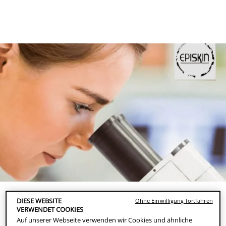
facebook
Instagram
DIESE WEBSITE
Ohne Einwilligung fortfahren
WAS DU HIER ERFÄHRST
VERWENDET COOKIES
Auf unserer Webseite verwenden wir Cookies und ähnliche
Tierversuche in der Kosmetik sind hochumstritten.