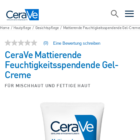
Main Navigation
Suche
open sea
open 
Home
/
Hautpflege
/
Gesichtspflege
/
Mattierende Feuchtigkeitsspendende Gel-Creme
(0)
Eine Bewertung schreiben
Kein
Bewertungswert
CeraVe Mattierende
Link
zur
Feuchtigkeitsspendende Gel-
gleichen
Seite.
Creme
FÜR MISCHHAUT UND FETTIGE HAUT