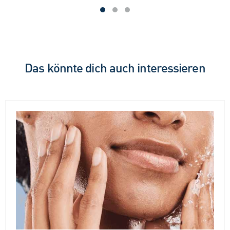
von
5
5
Sternen.
Ste
219
219
Bewertungen
Bew
Das könnte dich auch interessieren