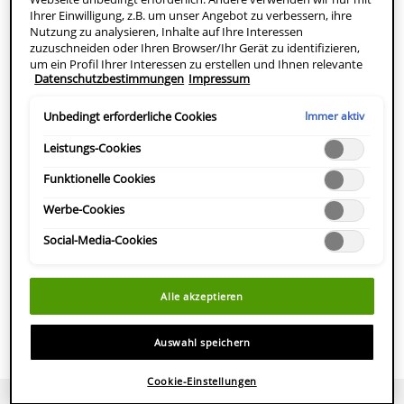
Ihrer Einwilligung, z.B. um unser Angebot zu verbessern, ihre
Nutzung zu analysieren, Inhalte auf Ihre Interessen
zuzuschneiden oder Ihren Browser/Ihr Gerät zu identifizieren,
APOTHEKE FINDEN
um ein Profil Ihrer Interessen zu erstellen und Ihnen relevante
Datenschutzbestimmungen
Impressum
Werbung auf anderen Onlineangeboten zu zeigen. Sie können
nicht erforderliche Cookies akzeptieren ("Alle akzeptieren"),
Mattierende Gesichtscreme mit
ablehnen ("Ohne Einwilligung fortfahren") oder die
Immer aktiv
Unbedingt erforderliche Cookies
Hyaluronsäure, Ceramiden und Niacinamid
Einstellungen individuell anpassen und Ihre Auswahl speichern
("Auswahl speichern"). Zudem können Sie Ihre Einstellungen
Leistungs-Cookies
Die feuchtigkeitsspendende Gesichtscreme mit Anti-Glanz-
(unter dem Link "Cookie-Einstellungen") jederzeit aufrufen und
Effekt für Mischhaut bis fettige Haut stärkt die
nachträglich anpassen. Weitere Informationen enthalten unsere
Funktionelle Cookies
Datenschutzinformationen.
Hautschutzbarriere und reguliert die Talgproduktion – für einen
Werbe-Cookies
frischen und mattierten Teint.
Social-Media-Cookies
PRODUKTBESCHREIBUNG
ANWENDUNG
Alle akzeptieren
INHALTSSTOFFE
HERSTELLERINFOMATIONEN
Auswahl speichern
Cookie-Einstellungen