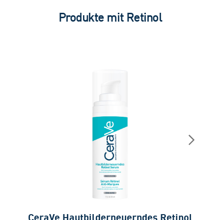
Produkte mit Retinol
CeraVe Hautbilderneuerndes Retinol
Ce