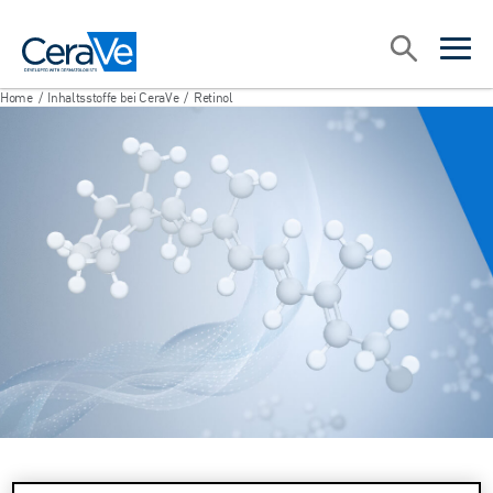
Main Navigation
Suche
open sea
open 
Home
/
Inhaltsstoffe bei CeraVe
/
Retinol