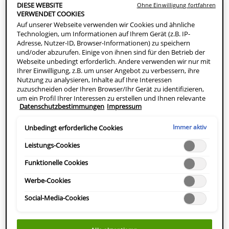
DIE VORTEILE VON
DIESE WEBSITE
Ohne Einwilligung fortfahren
VERWENDET COOKIES
Auf unserer Webseite verwenden wir Cookies und ähnliche
RETINOL
Technologien, um Informationen auf Ihrem Gerät (z.B. IP-
Adresse, Nutzer-ID, Browser-Informationen) zu speichern
und/oder abzurufen. Einige von ihnen sind für den Betrieb der
Webseite unbedingt erforderlich. Andere verwenden wir nur mit
Ihrer Einwilligung, z.B. um unser Angebot zu verbessern, ihre
Retinol, eine Form von Vitamin A, beschleunigt die
Nutzung zu analysieren, Inhalte auf Ihre Interessen
Zellerneuerung der Haut, wodurch feine Linien und Falten
zuzuschneiden oder Ihren Browser/Ihr Gerät zu identifizieren,
gemildert sowie Hautstruktur und Hautton verbessert
um ein Profil Ihrer Interessen zu erstellen und Ihnen relevante
Datenschutzbestimmungen
Impressum
Werbung auf anderen Onlineangeboten zu zeigen. Sie können
werden. Retinol hat jedoch nicht nur eine sichtbare Anti-
nicht erforderliche Cookies akzeptieren ("Alle akzeptieren"),
Aging-Wirkung, sondern kann auch Unreinheiten,
ablehnen ("Ohne Einwilligung fortfahren") oder die
Immer aktiv
Unbedingt erforderliche Cookies
Pickelmale und Aknenarben bei unreiner, zu Akne
Einstellungen individuell anpassen und Ihre Auswahl speichern
("Auswahl speichern"). Zudem können Sie Ihre Einstellungen
Leistungs-Cookies
neigender Haut mildern. Da Retinol die
(unter dem Link "Cookie-Einstellungen") jederzeit aufrufen und
Lichtempfindlichkeit der Haut vorübergehend erhöht,
nachträglich anpassen. Weitere Informationen enthalten unsere
Funktionelle Cookies
solltest du retinolhaltige Produkte nur abends anwenden
Datenschutzinformationen.
Werbe-Cookies
und tagsüber einen Sonnenschutz, etwa eine Tagescreme
mit LSF, auftragen.
Social-Media-Cookies
Wissenswertes über Retinol