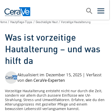
Main Navigation
Suche
open sear
open m
Home
/
Hautpflege-Tipps
/
Geschädigte Haut
/
Vorzeitige Hautalterung
Was ist vorzeitige
Hautalterung – und was
hilft da
Aktualisiert
im
Dezember 15, 2025
|
Verfasst
von
den CeraVe-Experten
Vorzeitige Hautalterung entsteht nicht nur durch die Zeit,
sondern vor allem durch äussere Einflüsse wie UV-
Strahlung, Stress und Umweltfaktoren. Erfahre, wie du den
Alterungsprozess mit gezielter Pflege und einem
bewussten Lebensstil verlangsamen kannst.