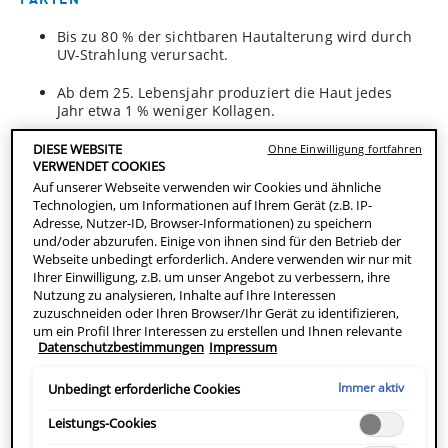
Bis zu 80 % der sichtbaren Hautalterung wird durch
UV-Strahlung verursacht.
Ab dem 25. Lebensjahr produziert die Haut jedes
Jahr etwa 1 % weniger Kollagen.
Die Haut kann sich selbst regenerieren – und du
DIESE WEBSITE
Ohne Einwilligung fortfahren
kannst sie aktiv dabei unterstützen.
VERWENDET COOKIES
Auf unserer Webseite verwenden wir Cookies und ähnliche
Technologien, um Informationen auf Ihrem Gerät (z.B. IP-
Adresse, Nutzer-ID, Browser-Informationen) zu speichern
Was sind die Ursachen für vorzeitige
und/oder abzurufen. Einige von ihnen sind für den Betrieb der
Hautalterung?
Webseite unbedingt erforderlich. Andere verwenden wir nur mit
Ihrer Einwilligung, z.B. um unser Angebot zu verbessern, ihre
Nutzung zu analysieren, Inhalte auf Ihre Interessen
Die vorzeitige Hautalterung ist im Gegensatz zur
zuzuschneiden oder Ihren Browser/Ihr Gerät zu identifizieren,
natürlichen Alterung nicht allein genetisch bedingt. Sie
um ein Profil Ihrer Interessen zu erstellen und Ihnen relevante
wird vor allem durch
äussere Faktoren
beeinflusst. Eine
Datenschutzbestimmungen
Impressum
Werbung auf anderen Onlineangeboten zu zeigen. Sie können
der Hauptursachen ist die
UV-Strahlung
: Sie fördert eine
nicht erforderliche Cookies akzeptieren ("Alle akzeptieren"),
übermässige Bildung von freien Radikalen, die Kollagen
ablehnen ("Ohne Einwilligung fortfahren") oder die
Immer aktiv
Unbedingt erforderliche Cookies
und Elastin schädigen – zwei essenzielle Bausteine glatter,
Einstellungen individuell anpassen und Ihre Auswahl speichern
elastischer Haut. Diese Form der Schädigung nennt man
("Auswahl speichern"). Zudem können Sie Ihre Einstellungen
Leistungs-Cookies
Photoaging. Sie macht bis zu 80 % der vorzeitigen
(unter dem Link "Cookie-Einstellungen") jederzeit aufrufen und
Hautalterung aus. Auch Rauchen, Stress, Schlafmangel,