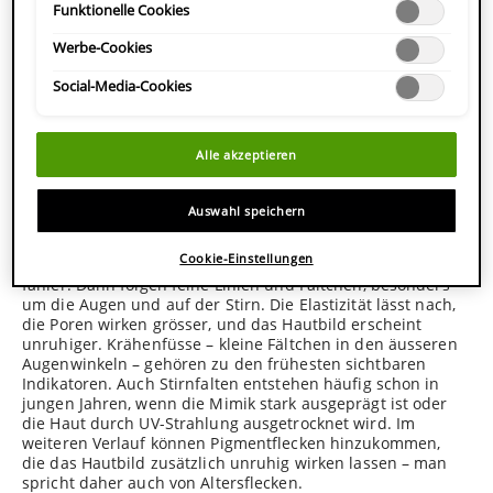
nachträglich anpassen. Weitere Informationen enthalten unsere
Funktionelle Cookies
ungesunde Ernährung und Alkoholkonsum beschleunigen
Datenschutzinformationen.
den Alterungsprozess. Hinzu kommt die Umweltbelastung
Werbe-Cookies
durch Feinstaub und Ozon, die oxidativen Stress
verursachen und die
Hautschutzbarriere
schwächen.
Social-Media-Cookies
Selbst blaues Licht von Bildschirmen kann freie Radikale
erzeugen und die Hautstruktur langfristig beeinträchtigen.
Alle akzeptieren
Worin zeigen sich die ersten Anzeichen der
Hautalterung?
Auswahl speichern
Die typischen Altersanzeichen treten meist schleichend
Cookie-Einstellungen
auf. Zuerst verliert die Haut an Feuchtigkeit und wirkt
fahler. Dann folgen feine Linien und Fältchen, besonders
um die Augen und auf der Stirn. Die Elastizität lässt nach,
die Poren wirken grösser, und das Hautbild erscheint
unruhiger. Krähenfüsse – kleine Fältchen in den äusseren
Augenwinkeln – gehören zu den frühesten sichtbaren
Indikatoren. Auch Stirnfalten entstehen häufig schon in
jungen Jahren, wenn die Mimik stark ausgeprägt ist oder
die Haut durch UV-Strahlung ausgetrocknet wird. Im
weiteren Verlauf können Pigmentflecken hinzukommen,
die das Hautbild zusätzlich unruhig wirken lassen – man
spricht daher auch von Altersflecken.