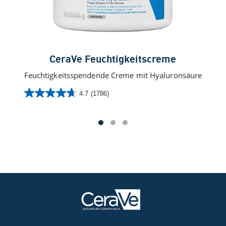
CeraVe Feuchtigkeitscreme
Feuchtigkeitsspendende Creme mit Hyaluronsäure
Feu
4.7
(1786)
4.7
von
5
Sternen.
1786
Bewertungen