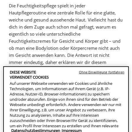
Die Feuchtigkeitspflege spielt in jeder
Hautpflegeroutine eine zentrale Rolle für eine glatte,
weiche und gesund aussehende Haut. Vielleicht hast du
dich in dem Zuge auch schon mal gefragt, warum es
eigentlich so viele unterschiedliche
Feuchtigkeitscremes für Gesicht und Körper gibt – und
ob man eine Bodylotion oder Körpercreme nicht auch
im Gesicht anwenden kann. Die Antwort ist nicht
immer eindeutig, daher erklären wir dir diesem
Leitfaden die Unterschiede zwischen Gesichts- und
DIESE WEBSITE
Ohne Einwilligung fortfahren
Körperhaut sowie zwischen einer Gesichtscreme und
VERWENDET COOKIES
einer Körpercreme – und welche Körperpflegeprodukte
Auf unserer Webseite verwenden wir Cookies und ähnliche
Technologien, um Informationen auf Ihrem Gerät (z.B. IP-
auch als Gesichtspflege geeignet sind.
Adresse, Nutzer-ID, Browser-Informationen) zu speichern
und/oder abzurufen. Einige von ihnen sind für den Betrieb der
Webseite unbedingt erforderlich. Andere verwenden wir nur mit
ÜBERBLICK
Ihrer Einwilligung, z.B. um unser Angebot zu verbessern, ihre
Nutzung zu analysieren, Inhalte auf Ihre Interessen
zuzuschneiden oder Ihren Browser/Ihr Gerät zu identifizieren,
Wie unterscheiden sich Gesichtscremes und
um ein Profil Ihrer Interessen zu erstellen und Ihnen relevante
Datenschutzbestimmungen
Impressum
Körpercremes?
Werbung auf anderen Onlineangeboten zu zeigen. Sie können