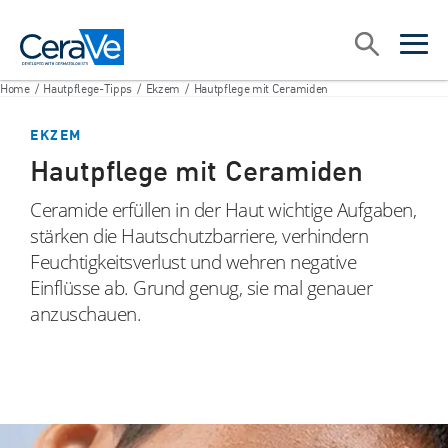
Main Navigation
Suche
open sea
open 
Home
/
Hautpflege-Tipps
/
Ekzem
/
Hautpflege mit Ceramiden
EKZEM
Hautpflege mit Ceramiden
Ceramide erfüllen in der Haut wichtige Aufgaben,
stärken die Hautschutzbarriere, verhindern
Feuchtigkeitsverlust und wehren negative
Einflüsse ab. Grund genug, sie mal genauer
anzuschauen.
facebook
Instagram