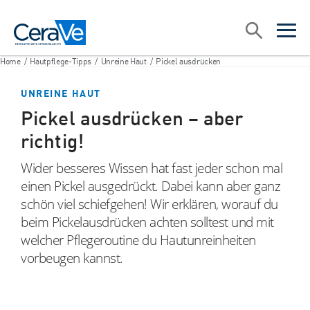
Main Navigation
Suche
open sea
open 
Home
/
Hautpflege-Tipps
/
Unreine Haut
/
Pickel ausdrücken
UNREINE HAUT
Pickel ausdrücken – aber
richtig!
Wider besseres Wissen hat fast jeder schon mal
einen Pickel ausgedrückt. Dabei kann aber ganz
schön viel schiefgehen! Wir erklären, worauf du
beim Pickelausdrücken achten solltest und mit
welcher Pflegeroutine du Hautunreinheiten
vorbeugen kannst.
facebook
Instagram