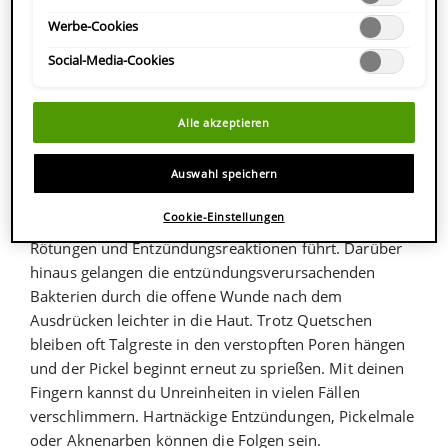
Datenschutzinformationen.
Werbe-Cookies
Mit einem gezielten Handgriff und Druck auf die
richtigen Stellen rund um den Pickel ist das Gröbste
Social-Media-Cookies
bereits erledigt – könnte man meinen. Allerdings ist
Pickelausdrücken selten von Erfolg gekrönt und kann
Alle akzeptieren
Unreinheiten oder Akne sogar verstärken. Denn
einerseits verteilen deine Finger Bakterien, Talg und
Auswahl speichern
Schmutzpartikel auf der Haut. Andererseits kannst du
durch den Druck, den du auf deine Haut ausübst,
Cookie-Einstellungen
umliegende Porenwände beschädigen, was zu
Rötungen und Entzündungsreaktionen führt. Darüber
hinaus gelangen die entzündungsverursachenden
Bakterien durch die offene Wunde nach dem
Ausdrücken leichter in die Haut. Trotz Quetschen
bleiben oft Talgreste in den verstopften Poren hängen
und der Pickel beginnt erneut zu sprießen. Mit deinen
Fingern kannst du Unreinheiten in vielen Fällen
verschlimmern. Hartnäckige Entzündungen, Pickelmale
oder Aknenarben können die Folgen sein.