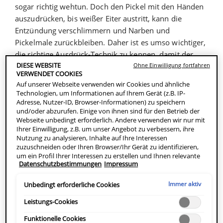
sogar richtig wehtun. Doch den Pickel mit den Händen
auszudrücken, bis weißer Eiter austritt, kann die
Entzündung verschlimmern und Narben und
Pickelmale zurückbleiben. Daher ist es umso wichtiger,
die richtige Ausdrück-Technik zu kennen, damit der
Pickel möglichst verschwindet, ohne Spuren zu
DIESE WEBSITE
Ohne Einwilligung fortfahren
VERWENDET COOKIES
hinterlassen. Wie das geht, erfährst du hier.
Auf unserer Webseite verwenden wir Cookies und ähnliche
Technologien, um Informationen auf Ihrem Gerät (z.B. IP-
Adresse, Nutzer-ID, Browser-Informationen) zu speichern
ÜBERBLICK
und/oder abzurufen. Einige von ihnen sind für den Betrieb der
Webseite unbedingt erforderlich. Andere verwenden wir nur mit
Ihrer Einwilligung, z.B. um unser Angebot zu verbessern, ihre
Warum sollte man keine Pickel ausdrücken?
Nutzung zu analysieren, Inhalte auf Ihre Interessen
Wie klappt Pickelausdrücken möglichst effektiv und
zuzuschneiden oder Ihren Browser/Ihr Gerät zu identifizieren,
um ein Profil Ihrer Interessen zu erstellen und Ihnen relevante
schonend?
Datenschutzbestimmungen
Impressum
Werbung auf anderen Onlineangeboten zu zeigen. Sie können
Hautpflege gegen Pickel und Unreinheiten
nicht erforderliche Cookies akzeptieren ("Alle akzeptieren"),
ablehnen ("Ohne Einwilligung fortfahren") oder die
Immer aktiv
Unbedingt erforderliche Cookies
Einstellungen individuell anpassen und Ihre Auswahl speichern
("Auswahl speichern"). Zudem können Sie Ihre Einstellungen
Warum sollte man keine Pickel
Leistungs-Cookies
(unter dem Link "Cookie-Einstellungen") jederzeit aufrufen und
ausdrücken?
nachträglich anpassen. Weitere Informationen enthalten unsere
Funktionelle Cookies