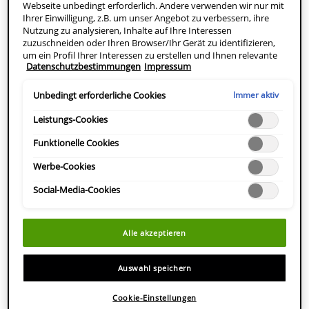
Webseite unbedingt erforderlich. Andere verwenden wir nur mit
Ihrer Einwilligung, z.B. um unser Angebot zu verbessern, ihre
Nutzung zu analysieren, Inhalte auf Ihre Interessen
zuzuschneiden oder Ihren Browser/Ihr Gerät zu identifizieren,
um ein Profil Ihrer Interessen zu erstellen und Ihnen relevante
Datenschutzbestimmungen
Impressum
Werbung auf anderen Onlineangeboten zu zeigen. Sie können
nicht erforderliche Cookies akzeptieren ("Alle akzeptieren"),
ablehnen ("Ohne Einwilligung fortfahren") oder die
Immer aktiv
Unbedingt erforderliche Cookies
Einstellungen individuell anpassen und Ihre Auswahl speichern
("Auswahl speichern"). Zudem können Sie Ihre Einstellungen
Leistungs-Cookies
(unter dem Link "Cookie-Einstellungen") jederzeit aufrufen und
nachträglich anpassen. Weitere Informationen enthalten unsere
Funktionelle Cookies
Datenschutzinformationen.
Werbe-Cookies
Social-Media-Cookies
Alle akzeptieren
Auswahl speichern
Cookie-Einstellungen