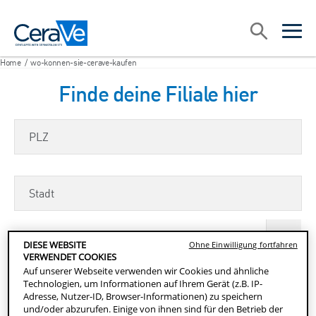
Main Navigation
Suche
open sea
open 
Home
/
wo-konnen-sie-cerave-kaufen
Finde deine Filiale hier
PLZ
Stadt
Entfernung zum Geschäft
DIESE WEBSITE
Ohne Einwilligung fortfahren
VERWENDET COOKIES
Auf unserer Webseite verwenden wir Cookies und ähnliche
Technologien, um Informationen auf Ihrem Gerät (z.B. IP-
Adresse, Nutzer-ID, Browser-Informationen) zu speichern
RESET SEARCH
FILIALEN FINDEN
und/oder abzurufen. Einige von ihnen sind für den Betrieb der