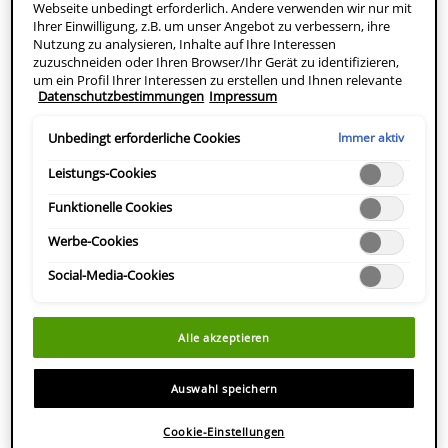
Webseite unbedingt erforderlich. Andere verwenden wir nur mit
Ihrer Einwilligung, z.B. um unser Angebot zu verbessern, ihre
Nutzung zu analysieren, Inhalte auf Ihre Interessen
zuzuschneiden oder Ihren Browser/Ihr Gerät zu identifizieren,
um ein Profil Ihrer Interessen zu erstellen und Ihnen relevante
Datenschutzbestimmungen
Impressum
Werbung auf anderen Onlineangeboten zu zeigen. Sie können
nicht erforderliche Cookies akzeptieren ("Alle akzeptieren"),
ablehnen ("Ohne Einwilligung fortfahren") oder die
Immer aktiv
Unbedingt erforderliche Cookies
Einstellungen individuell anpassen und Ihre Auswahl speichern
("Auswahl speichern"). Zudem können Sie Ihre Einstellungen
Leistungs-Cookies
(unter dem Link "Cookie-Einstellungen") jederzeit aufrufen und
nachträglich anpassen. Weitere Informationen enthalten unsere
Funktionelle Cookies
Datenschutzinformationen.
Werbe-Cookies
Social-Media-Cookies
Alle akzeptieren
Auswahl speichern
Cookie-Einstellungen