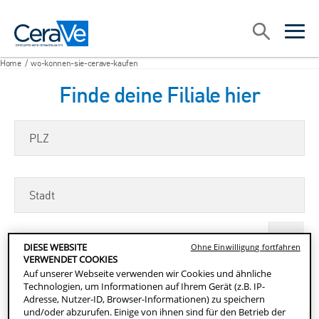
Main Navigation
Suche
open sea
open 
Home
/
wo-konnen-sie-cerave-kaufen
Finde deine Filiale hier
PLZ
Stadt
Entfernung zum Geschäft
DIESE WEBSITE
Ohne Einwilligung fortfahren
VERWENDET COOKIES
Auf unserer Webseite verwenden wir Cookies und ähnliche
Technologien, um Informationen auf Ihrem Gerät (z.B. IP-
Adresse, Nutzer-ID, Browser-Informationen) zu speichern
RESET SEARCH
FILIALEN FINDEN
und/oder abzurufen. Einige von ihnen sind für den Betrieb der