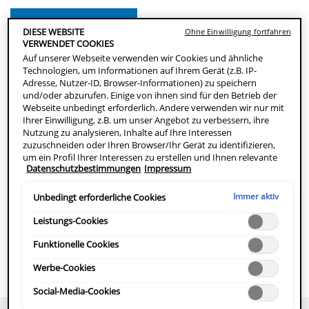
JETZT BESTELLEN
DIESE WEBSITE
Ohne Einwilligung fortfahren
VERWENDET COOKIES
Auf unserer Webseite verwenden wir Cookies und ähnliche
APOTHEKE FINDEN
Technologien, um Informationen auf Ihrem Gerät (z.B. IP-
Adresse, Nutzer-ID, Browser-Informationen) zu speichern
und/oder abzurufen. Einige von ihnen sind für den Betrieb der
Reinigungsschaum für Gesicht und Körper
Webseite unbedingt erforderlich. Andere verwenden wir nur mit
Ihrer Einwilligung, z.B. um unser Angebot zu verbessern, ihre
Erfrischender Reinigungsschaum für das Gesicht, der die Haut
Nutzung zu analysieren, Inhalte auf Ihre Interessen
sanft von Talgresten befreit. Nicht komedogene Formel mit
zuzuschneiden oder Ihren Browser/Ihr Gerät zu identifizieren,
um ein Profil Ihrer Interessen zu erstellen und Ihnen relevante
Ceramiden. Umweltfreundliche Nachfüllpackung mit 77 %
Datenschutzbestimmungen
Impressum
Werbung auf anderen Onlineangeboten zu zeigen. Sie können
weniger Plastik.
nicht erforderliche Cookies akzeptieren ("Alle akzeptieren"),
ablehnen ("Ohne Einwilligung fortfahren") oder die
Immer aktiv
Unbedingt erforderliche Cookies
Einstellungen individuell anpassen und Ihre Auswahl speichern
PRODUKTBESCHREIBUNG
("Auswahl speichern"). Zudem können Sie Ihre Einstellungen
Leistungs-Cookies
ANWENDUNG
(unter dem Link "Cookie-Einstellungen") jederzeit aufrufen und
nachträglich anpassen. Weitere Informationen enthalten unsere
Funktionelle Cookies
INHALTSSTOFFE
Datenschutzinformationen.
HERSTELLERINFOMATIONEN
Werbe-Cookies
Social-Media-Cookies