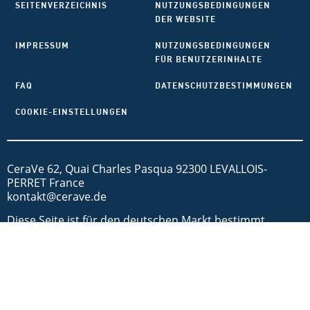
SEITENVERZEICHNIS
NUTZUNGSBEDINGUNGEN
DER WEBSITE
IMPRESSUM
NUTZUNGSBEDINGUNGEN
FÜR BENUTZERINHALTE
FAQ
DATENSCHUTZBESTIMMUNGEN
COOKIE-EINSTELLUNGEN
CeraVe 62, Quai Charles Pasqua 92300 LEVALLOIS-
PERRET France
kontakt@cerave.de
Diese Seite ist für den deutschen Markt bestimmt.
Cookies und damit verbundene Technologien werden zu
Werbezwecken genutzt. Um mehr darüber zu erfahren
oder diese zu deaktivieren, besuche AdChoices und
unsere Datenschutzrichtlinien. CeraVe behandelt keine
zugrunde liegenden Hautkrankheiten. MVE ist eine
eingetragende Marke der DFB Technology, Ltd. Patent