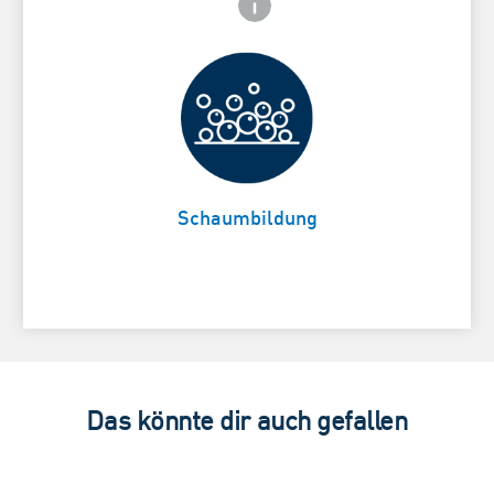
 Close icon
Erfrischt und reinigt sanft
Card Frontside
Schaumbildung
Das könnte dir auch gefallen