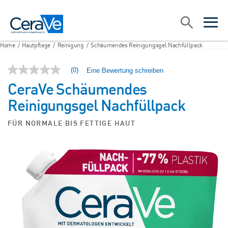
Main Navigation
Suche
open sea
open 
Home
/
Hautpflege
/
Reinigung
/
Schäumendes Reinigungsgel Nachfüllpack
(0)
Eine Bewertung schreiben
Kein
Bewertungswert
CeraVe Schäumendes
Link
zur
Reinigungsgel Nachfüllpack
gleichen
Seite.
FÜR NORMALE BIS FETTIGE HAUT