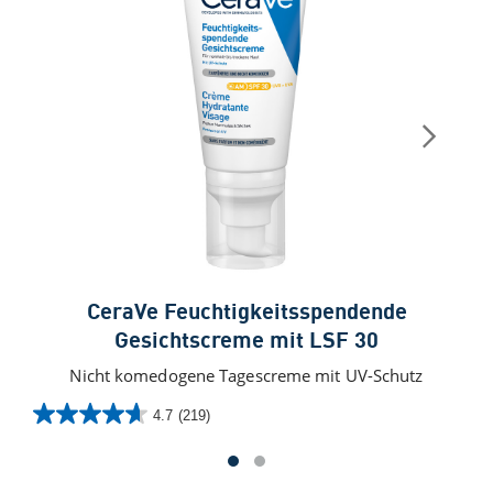
CeraVe Feuchtigkeitsspendende
Gesichtscreme mit LSF 30
Nicht komedogene Tagescreme mit UV-Schutz
4.7
(219)
4.7
4.8
von
von
5
5