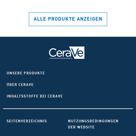
Sternen.
Ste
219
25
Bewertungen
Bew
ALLE PRODUKTE ANZEIGEN
UNSERE PRODUKTE
ÜBER CERAVE
INHALTSSTOFFE BEI CERAVE
SEITENVERZEICHNIS
NUTZUNGSBEDINGUNGEN
DER WEBSITE