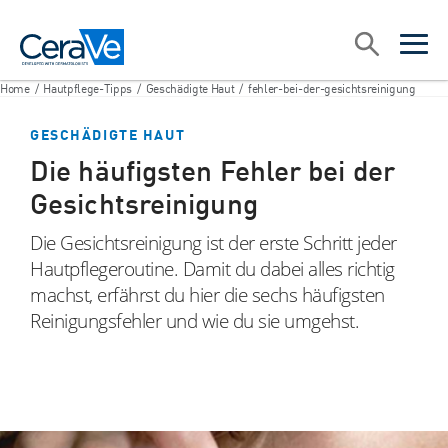
Main Navigation
Suche
open sea
open 
Home
/
Hautpflege-Tipps
/
Geschädigte Haut
/
fehler-bei-der-gesichtsreinigung
GESCHÄDIGTE HAUT
Die häufigsten Fehler bei der
Gesichtsreinigung
Die Gesichtsreinigung ist der erste Schritt jeder
Hautpflegeroutine. Damit du dabei alles richtig
machst, erfährst du hier die sechs häufigsten
Reinigungsfehler und wie du sie umgehst.
facebook
Instagram