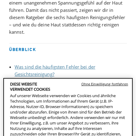
einem unangenehmen Spannungsgefühl auf der Haut
führen. Damit das nicht passiert, zeigen wir dir in
diesem Ratgeber die sechs häufigsten Reinigungsfehler
– und wie du deine Haut stattdessen richtig reinigen
kannst.
ÜBERBLICK
Was sind die häufigsten Fehler bei der
Gesichtsreinigung?
1. Das Gesicht zu oft waschen
DIESE WEBSITE
Ohne Einwilligung fortfahren
2. Das Gesicht zu selten waschen
VERWENDET COOKIES
3. Aggressive Gesichtsreiniger auf empfindlicher
Auf unserer Webseite verwenden wir Cookies und ähnliche
Technologien, um Informationen auf Ihrem Gerät (z.B. IP-
Haut anwenden
Adresse, Nutzer-ID, Browser-Informationen) zu speichern
4. Den falschen Gesichtsreiniger für deine Haut
und/oder abzurufen. Einige von ihnen sind für den Betrieb der
verwenden
Webseite unbedingt erforderlich. Andere verwenden wir nur mit
Ihrer Einwilligung, z.B. um unser Angebot zu verbessern, ihre
5. Die Wassertemperatur zu hoch einstellen
Nutzung zu analysieren, Inhalte auf Ihre Interessen
6. Die Haut grob abtrocknen
zuzuschneiden oder Ihren Browser/Ihr Gerät zu identifizieren,