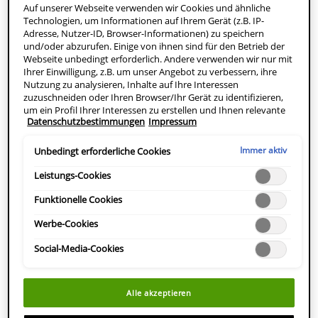
CENTRAL AMERICA
Auf unserer Webseite verwenden wir Cookies und ähnliche
BRAZIL
Technologien, um Informationen auf Ihrem Gerät (z.B. IP-
Adresse, Nutzer-ID, Browser-Informationen) zu speichern
CHILE
und/oder abzurufen. Einige von ihnen sind für den Betrieb der
MEXICO
Webseite unbedingt erforderlich. Andere verwenden wir nur mit
PERU
Ihrer Einwilligung, z.B. um unser Angebot zu verbessern, ihre
Nutzung zu analysieren, Inhalte auf Ihre Interessen
URUGUAY
zuzuschneiden oder Ihren Browser/Ihr Gerät zu identifizieren,
ASIA
um ein Profil Ihrer Interessen zu erstellen und Ihnen relevante
Datenschutzbestimmungen
Impressum
Werbung auf anderen Onlineangeboten zu zeigen. Sie können
nicht erforderliche Cookies akzeptieren ("Alle akzeptieren"),
ablehnen ("Ohne Einwilligung fortfahren") oder die
Immer aktiv
Unbedingt erforderliche Cookies
AUSTRALIA
Einstellungen individuell anpassen und Ihre Auswahl speichern
MAINLAND CHINA
("Auswahl speichern"). Zudem können Sie Ihre Einstellungen
Leistungs-Cookies
(unter dem Link "Cookie-Einstellungen") jederzeit aufrufen und
HONG KONG SAR
nachträglich anpassen. Weitere Informationen enthalten unsere
Funktionelle Cookies
TAIWAN
Datenschutzinformationen.
Werbe-Cookies
THAILAND
AFRICA/MIDDLE EAST
Social-Media-Cookies
Alle akzeptieren
TURKEY
ISRAEL