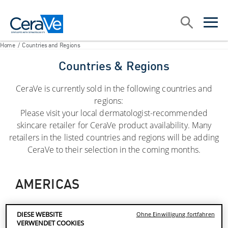
Main Navigation
Suche
open sea
open 
Home
/
Countries and Regions
Countries & Regions
CeraVe is currently sold in the following countries and
regions:
Please visit your local dermatologist-recommended
skincare retailer for CeraVe product availability. Many
retailers in the listed countries and regions will be adding
CeraVe to their selection in the coming months.
AMERICAS
DIESE WEBSITE
Ohne Einwilligung fortfahren
CANADA
VERWENDET COOKIES