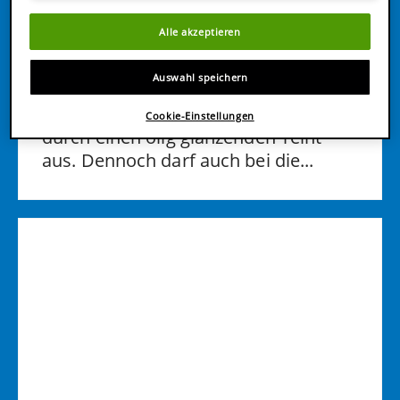
Unreine Haut
Alle akzeptieren
Feuchtigkeitspflege für fettige
und unreine Haut
Auswahl speichern
Fettige, unreine Haut zeichnet sich
Cookie-Einstellungen
durch einen ölig glänzenden Teint
aus. Dennoch darf auch bei die...