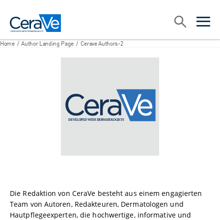
Main Navigation
Suche
open sea
open 
Home
/
Author Landing Page
/
Cerave Authors-2
Die Redaktion von CeraVe besteht aus einem engagierten
Team von Autoren, Redakteuren, Dermatologen und
Hautpflegeexperten, die hochwertige, informative und