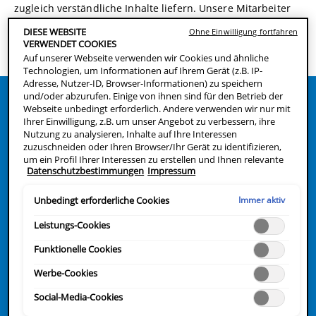
zugleich verständliche Inhalte liefern. Unsere Mitarbeiter
sind Experten auf ihrem Gebiet und stellen sicher, dass
DIESE WEBSITE
Ohne Einwilligung fortfahren
jeder Artikel präzise ist und den neuesten Stand der
VERWENDET COOKIES
Hautpflegewissenschaft wid...
read more
Auf unserer Webseite verwenden wir Cookies und ähnliche
Technologien, um Informationen auf Ihrem Gerät (z.B. IP-
Adresse, Nutzer-ID, Browser-Informationen) zu speichern
und/oder abzurufen. Einige von ihnen sind für den Betrieb der
Author’s Articles
Webseite unbedingt erforderlich. Andere verwenden wir nur mit
Ihrer Einwilligung, z.B. um unser Angebot zu verbessern, ihre
Nutzung zu analysieren, Inhalte auf Ihre Interessen
zuzuschneiden oder Ihren Browser/Ihr Gerät zu identifizieren,
um ein Profil Ihrer Interessen zu erstellen und Ihnen relevante
Datenschutzbestimmungen
Impressum
Werbung auf anderen Onlineangeboten zu zeigen. Sie können
nicht erforderliche Cookies akzeptieren ("Alle akzeptieren"),
ablehnen ("Ohne Einwilligung fortfahren") oder die
Immer aktiv
Unbedingt erforderliche Cookies
Einstellungen individuell anpassen und Ihre Auswahl speichern
("Auswahl speichern"). Zudem können Sie Ihre Einstellungen
Leistungs-Cookies
(unter dem Link "Cookie-Einstellungen") jederzeit aufrufen und
nachträglich anpassen. Weitere Informationen enthalten unsere
Funktionelle Cookies
Datenschutzinformationen.
Werbe-Cookies
Social-Media-Cookies