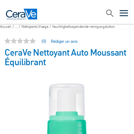
Main Navigation
Recherche
open sea
open 
Accueil
/
...
/
Nettoyants Visage
/
feuchtigkeitsspendende-reinigungslotion
(0)
Rédiger un avis
Aucune
valeur
CeraVe Nettoyant Auto Moussant
de
notation
Équilibrant
Lien
sur
la
même
page.