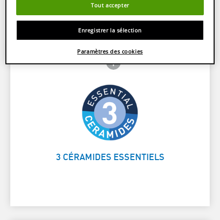
Tout accepter
Caractéristiques et bénéfices produit
Enregistrer la sélection
Paramètres des cookies
Frontside Info icon
 Close icon
Reforcent la barrière protectrice de
Card Frontside
la peau
3 CÉRAMIDES ESSENTIELS