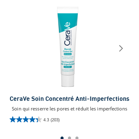
Ce
CeraVe Soin Concentré Anti-Imperfections
Crè
Soin qui resserre les pores et réduit les imperfections
4.3
(203)
4.3
0.0
sur
sur
5