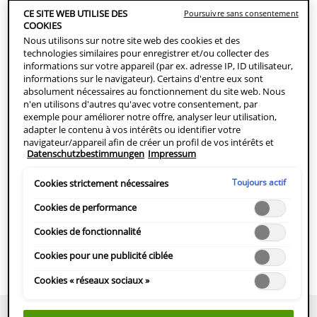
COMMANDER MAINTENANT
CE SITE WEB UTILISE DES
Poursuivre sans consentement
COOKIES
Nous utilisons sur notre site web des cookies et des
technologies similaires pour enregistrer et/ou collecter des
TROUVER EN MAGASIN
informations sur votre appareil (par ex. adresse IP, ID utilisateur,
informations sur le navigateur). Certains d'entre eux sont
absolument nécessaires au fonctionnement du site web. Nous
Pour peaux normales à mixtes
n'en utilisons d'autres qu'avec votre consentement, par
exemple pour améliorer notre offre, analyser leur utilisation,
La Mousse nettoyante matifiante pour le visage intégre la
adapter le contenu à vos intérêts ou identifier votre
technologie Glycolysine pour éliminer en douceur les
navigateur/appareil afin de créer un profil de vos intérêts et
Datenschutzbestimmungen
Impressum
impuretés. Formule non comédogène enrichie en céramides et
vous montrer des publicités pertinentes sur d'autres offres en
ligne. Vous pouvez accepter les cookies qui ne sont pas
en allantoïne.
nécessaires ("Tout accepter"), les refuser ("Poursuivre sans
Toujours actif
Cookies strictement nécessaires
consentement") ou personnaliser les paramètres et enregistrer
vos choix ("Enregistrer la sélection"). En outre, vous pouvez à
Cookies de performance
DESCRIPTION DU PRODUIT
tout moment consulter vos paramètres (sous le lien
COMMENT UTILISER
"Paramètres des cookies") et les adapter ultérieurement. Pour
Cookies de fonctionnalité
plus d'informations, nous vous prions de vous référer à notre
INGRÉDIENTS
Cookies pour une publicité ciblée
politique de protection des données personnelles.
HERSTELLERINFOMATIONEN
Cookies « réseaux sociaux »