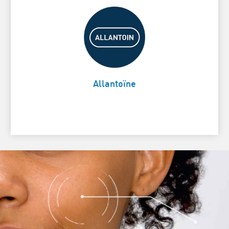
Apaise et nourrit la peau
Card Frontside
Allantoïne