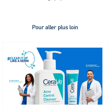
5
étoiles.
étoi
203
avis
Pour aller plus loin