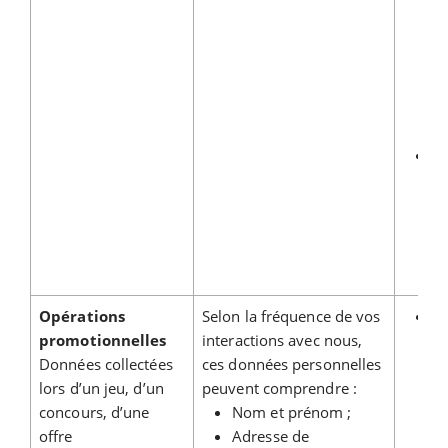
Pe
no
ré
de
do
si
Opérations
Selon la fréquence de vos
Re
promotionnelles
interactions avec nous,
v
Données collectées
ces données personnelles
d
lors d’un jeu, d’un
peuvent comprendre :
ex
concours, d’une
Nom et prénom ;
pa
offre
Adresse de
co