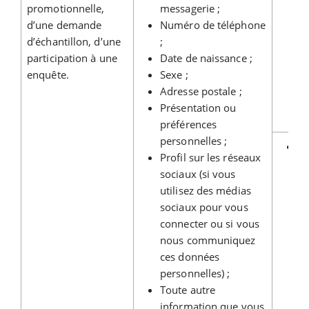
promotionnelle,
messagerie ;
en
d’une demande
Numéro de téléphone
pr
d’échantillon, d’une
;
av
participation à une
Date de naissance ;
su
enquête.
Sexe ;
Adresse postale ;
Présentation ou
préférences
personnelles ;
Ré
Profil sur les réseaux
sociaux (si vous
utilisez des médias
sociaux pour vous
connecter ou si vous
nous communiquez
ces données
personnelles) ;
Toute autre
information que vous