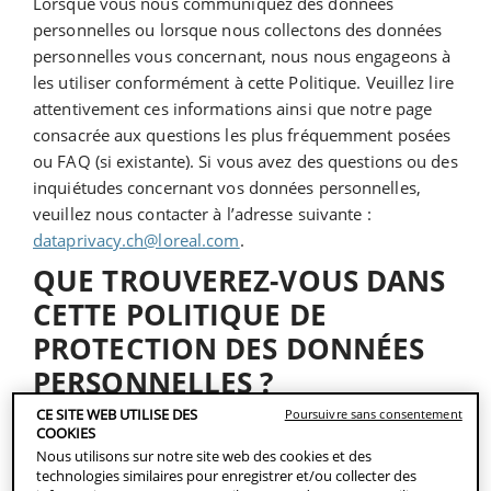
Lorsque vous nous communiquez des données
personnelles ou lorsque nous collectons des données
personnelles vous concernant, nous nous engageons à
les utiliser conformément à cette Politique. Veuillez lire
attentivement ces informations ainsi que notre page
consacrée aux questions les plus fréquemment posées
ou FAQ (si existante). Si vous avez des questions ou des
inquiétudes concernant vos données personnelles,
veuillez nous contacter à l’adresse suivante :
dataprivacy.ch@loreal.com
.
QUE TROUVEREZ-VOUS DANS
CETTE POLITIQUE DE
PROTECTION DES DONNÉES
PERSONNELLES ?
CE SITE WEB UTILISE DES
Poursuivre sans consentement
Qui sommes-nous ?
COOKIES
Qu’est-ce qu’une donnée personnelle ?
Nous utilisons sur notre site web des cookies et des
Quelles données personnelles collectons-nous
technologies similaires pour enregistrer et/ou collecter des