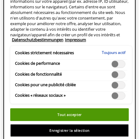
informations sur votre appareil (par ex. adresse IP, ID utilisateur,
auprès de vous et comment les utilisons-nous ?
informations sur le navigateur). Certains d'entre eux sont
Comment collectons-nous ou recevons-nous vos
absolument nécessaires au fonctionnement du site web. Nous
données personnelles ?
n'en utilisons d'autres qu'avec votre consentement, par
exemple pour améliorer notre offre, analyser leur utilisation,
Prise de décision individuelle automatisée
adapter le contenu à vos intérêts ou identifier votre
Profilage
navigateur/appareil afin de créer un profil de vos intérêts et
Datenschutzbestimmungen
Impressum
Qui peut accéder à vos données personnelles ?
vous montrer des publicités pertinentes sur d'autres offres en
ligne. Vous pouvez accepter les cookies qui ne sont pas
Où stockons-nous vos données personnelles ?
nécessaires ("Tout accepter"), les refuser ("Poursuivre sans
Toujours actif
Cookies strictement nécessaires
Combien de temps conservons-nous vos données
consentement") ou personnaliser les paramètres et enregistrer
personnelles ?
vos choix ("Enregistrer la sélection"). En outre, vous pouvez à
Cookies de performance
tout moment consulter vos paramètres (sous le lien
La sécurité de mes données personnelles est-elle
"Paramètres des cookies") et les adapter ultérieurement. Pour
Cookies de fonctionnalité
assurée ?
plus d'informations, nous vous prions de vous référer à notre
Cookies pour une publicité ciblée
Liens vers des sites tiers et connexion à des réseaux
politique de protection des données personnelles.
sociaux
Cookies « réseaux sociaux »
Réseaux sociaux et contenu généré par des
utilisateurs
Vos droits et vos choix
Tout accepter
Contact
Enregistrer la sélection
QUI SOMMES-NOUS ?