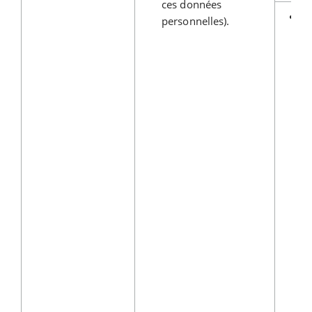
ces données
Pr
personnelles).
d’
de