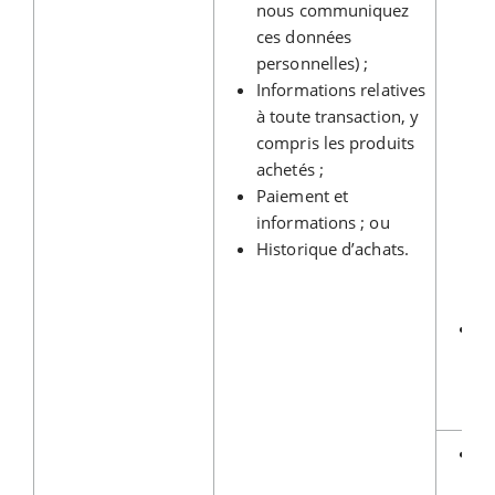
nous communiquez
vo
ces données
pr
personnelles) ;
in
Informations relatives
p
à toute transaction, y
ca
compris les produits
cr
achetés ;
P
Paiement et
ba
informations ; ou
co
Historique d’achats.
ma
pr
pa
Gé
v
co
c
Pr
co