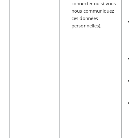
co
connecter ou si vous
pr
nous communiquez
ces données
V
personnelles).
se
fo
ca
be
Co
no
ap
Pr
d’
de
Sé
In
as
pr
fr