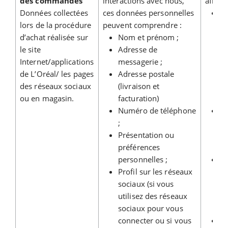
des commandes
interactions avec nous,
afin de
Données collectées
ces données personnelles
Vo
lors de la procédure
peuvent comprendre :
fi
d’achat réalisée sur
Nom et prénom ;
si
le site
Adresse de
vo
Internet/applications
messagerie ;
vo
de L’Oréal/ les pages
Adresse postale
pr
des réseaux sociaux
(livraison et
pa
ou en magasin.
facturation)
pr
Numéro de téléphone
Vo
;
di
Présentation ou
qu
préférences
ac
personnelles ;
Tr
Profil sur les réseaux
d
sociaux (si vous
co
utilisez des réseaux
pr
sociaux pour vous
vo
connecter ou si vous
Gé