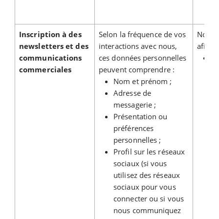
Inscription à des
Selon la fréquence de vos
Nous u
newsletters et des
interactions avec nous,
afin de
communications
ces données personnelles
Vo
commerciales
peuvent comprendre :
c
Nom et prénom ;
co
Adresse de
no
messagerie ;
d
Présentation ou
êt
préférences
pr
personnelles ;
d
Profil sur les réseaux
d
sociaux (si vous
c
utilisez des réseaux
co
sociaux pour vous
p
connecter ou si vous
la
nous communiquez
ma