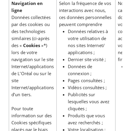
Navigation en
Selon la fréquence de vos
Nous u
ligne
interactions avec nous,
cas éc
Données collectées
ces données personnelles
donné
par des cookies ou
peuvent comprendre
vous n
des technologies
Données relatives à
commu
similaires (ci-après
votre utilisation de
achats
des «
Cookies
»*)
nos sites Internet/
vous ê
lors de votre
applications ;
newsle
navigation sur le site
Dernier site visité ;
finalit
Internet/applications
Données de
Ve
de L’Oréal ou sur le
connexion ;
f
site
Pages consultées ;
si
Internet/applications
Vidéos consultées ;
:
d’un tiers.
Publicités sur
lesquelles vous avez
Pour toute
cliquées ;
information sur des
Produits que vous
Cookies spécifiques
avez recherchés ;
placés par le biais
Votre localisation ;