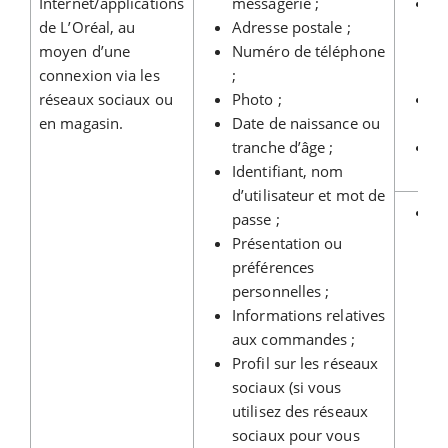
Internet/applications
messagerie ;
R
de L’Oréal, au
Adresse postale ;
qu
moyen d’une
Numéro de téléphone
av
connexion via les
;
ma
réseaux sociaux ou
Photo ;
V
en magasin.
Date de naissance ou
pr
tranche d’âge ;
Vo
Identifiant, nom
vo
d’utilisateur et mot de
Vo
passe ;
c
Présentation ou
co
préférences
no
personnelles ;
d
Informations relatives
êt
aux commandes ;
pr
Profil sur les réseaux
ut
sociaux (si vous
pe
utilisez des réseaux
a
sociaux pour vous