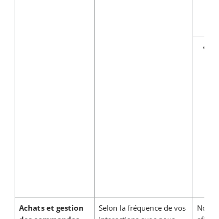
Te
su
d
co
Achats et gestion
Selon la fréquence de vos
Nous u