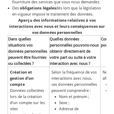
fourniture des services que vous nous demandez.
Des
obligations légales
dès lors que la législation
en vigueur impose le traitement des données.
Aperçu des informations relatives à vos
interactions avec nous et leurs conséquences sur
vos données personnelles
Dans quelles
Quelles données
Commen
situations vos
personnelles pouvons-nous
pouvons
données personnelles
obtenir directement de
peuvent être fournies
votre part ou suite à votre
ou collectées ?
interaction avec nous ?
Création et
Selon la fréquence de vos
Nous u
gestion d’un
interactions avec nous,
afin de
compte
ces données personnelles
G
Données collectées
peuvent comprendre :
Gé
lors de la création
Nom et prénom ;
p
d’un compte sur les
Sexe ;
c
sites
Adresse de
vo