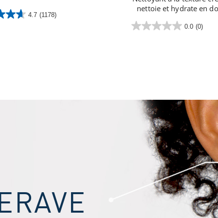
nettoie et hydrate en d
4.7
(1178)
0.0
(0)
0.0
sur
.
5
étoiles.
ERAVE