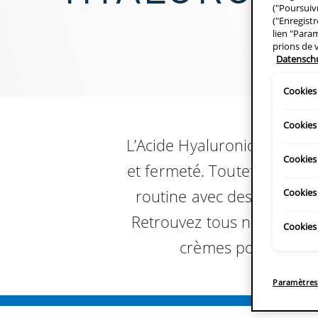
("Poursuiv
("Enregist
lien "Para
prions de 
Datensch
Cookies
Cookies
L’Acide Hyaluronique est u
Cookies 
et fermeté. Toutefois, la p
routine avec des soins fo
Cookies 
Retrouvez tous nos produit
Cookies 
crèmes pour le visa
Paramètres