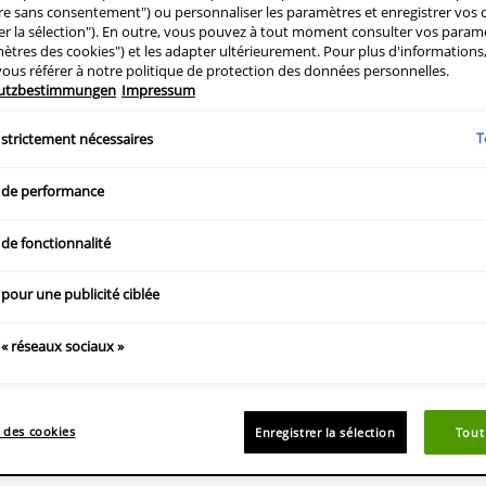
re sans consentement") ou personnaliser les paramètres et enregistrer vos 
rer la sélection"). En outre, vous pouvez à tout moment consulter vos paramè
mètres des cookies") et les adapter ultérieurement. Pour plus d'information
vous référer à notre politique de protection des données personnelles.
utzbestimmungen
Impressum
T
 strictement nécessaires
 de performance
ne molécule naturellement produite par la pe
de fonctionnalité
roduction naturelle diminue avec le temps. Il
rmulés avec de l'acide hyaluronique pour ma
pour une publicité ciblée
s CeraVe à l'acide hyaluronique : nettoyants 
« réseaux sociaux »
ge, soin pour les yeux, baumes ou laits hydra
 des cookies
Enregistrer la sélection
Tout