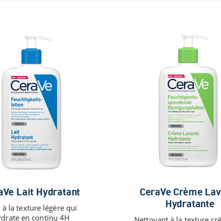
aVe Lait Hydratant
CeraVe Crème Lav
Hydratante
 à la texture légère qui
ydrate en continu 4H
Nettoyant à la texture c