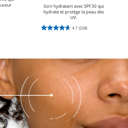
ouceur
Soin hydratant avec SPF30 qui
hydrate et protège la peau des
UV.
4.7
(219)
4.7
sur
5
étoiles.
219
avis