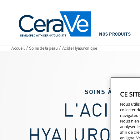
Main Navigation
NOS PRODUITS
Accueil
/
Soins de la peau
/
Acide Hyaluronique
SOINS À
CE SIT
L'ACIDE
Nous utili
collecter d
navigateur
Nous n'en 
HYALURONI
analyser le
afin de cré
en ligne. V