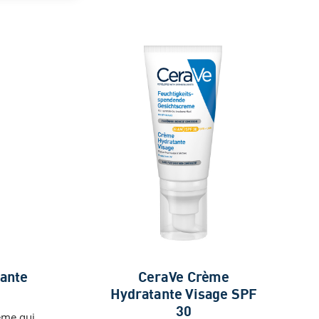
ante
CeraVe Crème
Hydratante Visage SPF
30
rème qui