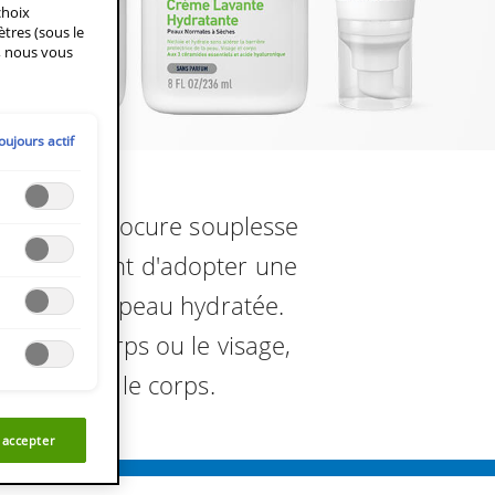
choix
tres (sous le
s, nous vous
oujours actif
au et lui procure souplesse
 est important d'adopter une
intenir une peau hydratée.
pour le corps ou le visage,
tants pour le corps.
 accepter