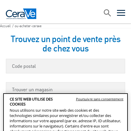
Main Navigation
Recherche
open sea
open 
Accueil
/
ou-acheter-cerave
Trouvez un point de vente près
de chez vous
Code postal
Trouver un magasin
CE SITE WEB UTILISE DES
Poursuivre sans consentement
COOKIES
Trouver un magasin
Nous utilisons sur notre site web des cookies et des
technologies similaires pour enregistrer et/ou collecter des
informations sur votre appareil (par ex. adresse IP, ID utilisateur,
informations sur le navigateur). Certains d'entre eux sont