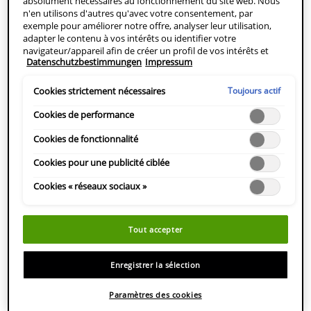
absolument nécessaires au fonctionnement du site web. Nous
RESET SEARCH
TROUVER UN
n'en utilisons d'autres qu'avec votre consentement, par
MAGASIN
exemple pour améliorer notre offre, analyser leur utilisation,
adapter le contenu à vos intérêts ou identifier votre
navigateur/appareil afin de créer un profil de vos intérêts et
Datenschutzbestimmungen
Impressum
vous montrer des publicités pertinentes sur d'autres offres en
ligne. Vous pouvez accepter les cookies qui ne sont pas
nécessaires ("Tout accepter"), les refuser ("Poursuivre sans
Toujours actif
Cookies strictement nécessaires
consentement") ou personnaliser les paramètres et enregistrer
vos choix ("Enregistrer la sélection"). En outre, vous pouvez à
Cookies de performance
tout moment consulter vos paramètres (sous le lien
"Paramètres des cookies") et les adapter ultérieurement. Pour
Cookies de fonctionnalité
plus d'informations, nous vous prions de vous référer à notre
Cookies pour une publicité ciblée
politique de protection des données personnelles.
Cookies « réseaux sociaux »
Tout accepter
Enregistrer la sélection
Paramètres des cookies