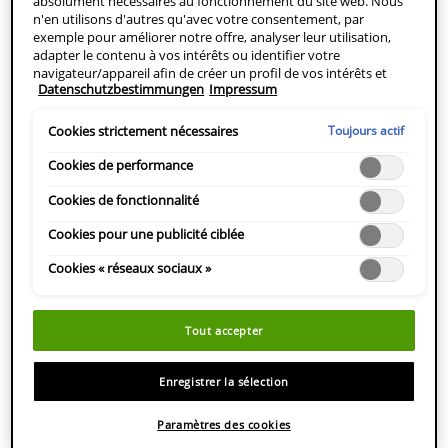
absolument nécessaires au fonctionnement du site web. Nous
RESET SEARCH
TROUVER UN
n'en utilisons d'autres qu'avec votre consentement, par
MAGASIN
exemple pour améliorer notre offre, analyser leur utilisation,
adapter le contenu à vos intérêts ou identifier votre
navigateur/appareil afin de créer un profil de vos intérêts et
Datenschutzbestimmungen
Impressum
vous montrer des publicités pertinentes sur d'autres offres en
ligne. Vous pouvez accepter les cookies qui ne sont pas
nécessaires ("Tout accepter"), les refuser ("Poursuivre sans
Toujours actif
Cookies strictement nécessaires
consentement") ou personnaliser les paramètres et enregistrer
vos choix ("Enregistrer la sélection"). En outre, vous pouvez à
Cookies de performance
tout moment consulter vos paramètres (sous le lien
"Paramètres des cookies") et les adapter ultérieurement. Pour
Cookies de fonctionnalité
plus d'informations, nous vous prions de vous référer à notre
Cookies pour une publicité ciblée
politique de protection des données personnelles.
Cookies « réseaux sociaux »
Tout accepter
Enregistrer la sélection
Paramètres des cookies