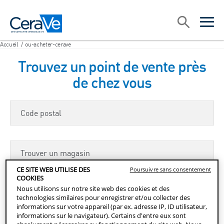
Main Navigation
Recherche
open sea
open 
Accueil
/
ou-acheter-cerave
Trouvez un point de vente près
de chez vous
Code postal
Trouver un magasin
CE SITE WEB UTILISE DES
Poursuivre sans consentement
COOKIES
Trouver un magasin
Nous utilisons sur notre site web des cookies et des
technologies similaires pour enregistrer et/ou collecter des
informations sur votre appareil (par ex. adresse IP, ID utilisateur,
informations sur le navigateur). Certains d'entre eux sont