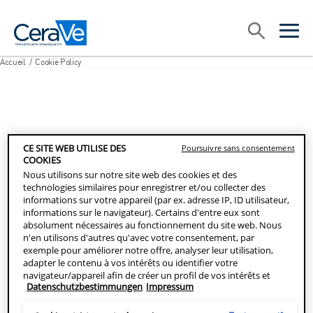
Main Navigation
Recherche
open sea
open 
Accueil
/
Cookie Policy
CE SITE WEB UTILISE DES
Poursuivre sans consentement
COOKIES
Nous utilisons sur notre site web des cookies et des
technologies similaires pour enregistrer et/ou collecter des
informations sur votre appareil (par ex. adresse IP, ID utilisateur,
informations sur le navigateur). Certains d'entre eux sont
absolument nécessaires au fonctionnement du site web. Nous
n'en utilisons d'autres qu'avec votre consentement, par
exemple pour améliorer notre offre, analyser leur utilisation,
adapter le contenu à vos intérêts ou identifier votre
navigateur/appareil afin de créer un profil de vos intérêts et
Datenschutzbestimmungen
Impressum
vous montrer des publicités pertinentes sur d'autres offres en
ligne. Vous pouvez accepter les cookies qui ne sont pas