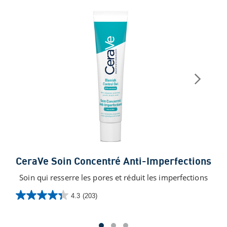
Ce
CeraVe Soin Concentré Anti-Imperfections
Crè
Soin qui resserre les pores et réduit les imperfections
4.3
(203)
4.3
0.0
sur
sur
5