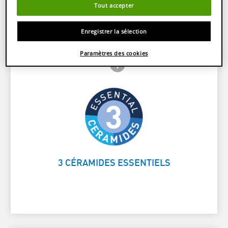
Tout accepter
Caractéristiques et bénéfices produit
Enregistrer la sélection
Paramètres des cookies
Frontside Info icon
 Close icon
Reforcent la barrière protectrice de
Card Frontside
la peau
3 CÉRAMIDES ESSENTIELS