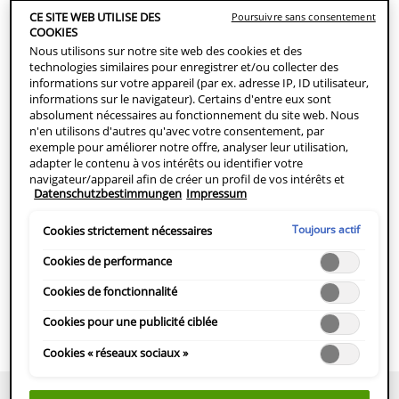
COMMANDER MAINTENANT
CE SITE WEB UTILISE DES
Poursuivre sans consentement
COOKIES
Nous utilisons sur notre site web des cookies et des
technologies similaires pour enregistrer et/ou collecter des
TROUVER EN MAGASIN
informations sur votre appareil (par ex. adresse IP, ID utilisateur,
informations sur le navigateur). Certains d'entre eux sont
absolument nécessaires au fonctionnement du site web. Nous
Pour peaux normales à mixtes
n'en utilisons d'autres qu'avec votre consentement, par
exemple pour améliorer notre offre, analyser leur utilisation,
La Mousse nettoyante matifiante pour le visage intégre la
adapter le contenu à vos intérêts ou identifier votre
technologie Glycolysine pour éliminer en douceur les
navigateur/appareil afin de créer un profil de vos intérêts et
Datenschutzbestimmungen
Impressum
impuretés. Formule non comédogène enrichie en céramides et
vous montrer des publicités pertinentes sur d'autres offres en
ligne. Vous pouvez accepter les cookies qui ne sont pas
en allantoïne.
nécessaires ("Tout accepter"), les refuser ("Poursuivre sans
Toujours actif
Cookies strictement nécessaires
consentement") ou personnaliser les paramètres et enregistrer
vos choix ("Enregistrer la sélection"). En outre, vous pouvez à
Cookies de performance
DESCRIPTION DU PRODUIT
tout moment consulter vos paramètres (sous le lien
COMMENT UTILISER
"Paramètres des cookies") et les adapter ultérieurement. Pour
Cookies de fonctionnalité
plus d'informations, nous vous prions de vous référer à notre
INGRÉDIENTS
Cookies pour une publicité ciblée
politique de protection des données personnelles.
HERSTELLERINFOMATIONEN
Cookies « réseaux sociaux »