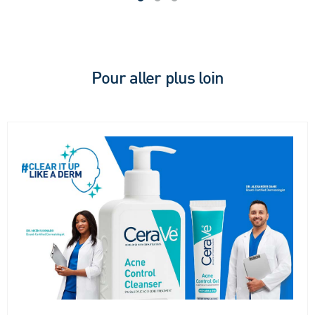
5
étoiles.
étoi
203
avis
Pour aller plus loin