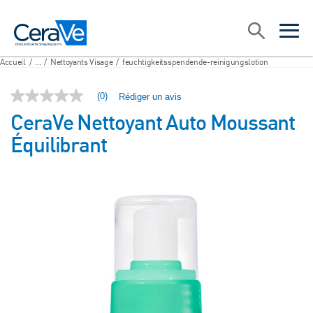
Main Navigation
Recherche
open sea
open 
Accueil
/
...
/
Nettoyants Visage
/
feuchtigkeitsspendende-reinigungslotion
(0)
Rédiger un avis
Aucune
valeur
CeraVe Nettoyant Auto Moussant
de
notation
Équilibrant
Lien
sur
la
même
page.