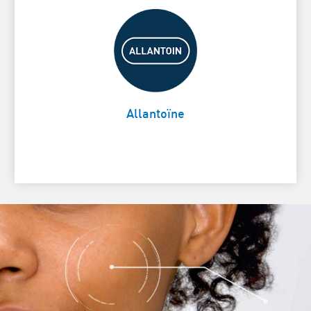
Apaise et nourrit la peau
Card Frontside
Allantoïne